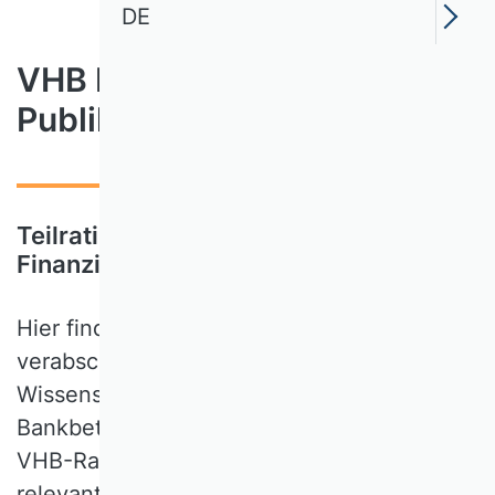
DE
VHB Rating 2024 für
Publikationsmedien
Teilrating Bankbetriebslehre und
Finanzierung (BAFI)
Hier finden Sie das im Jahr 2024
verabschiedete Teilrating der
Wissenschaftlichen Kommission
Bankbetriebslehre und Finanzierung des
VHB-Ratings. Es umfasst eine Einordnung
relevanter Zeitschriften, die nach dem