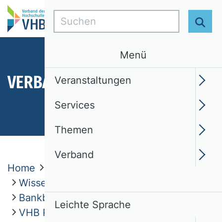
Suchen
Suc
Menü
VERBAND
Veranstaltungen
Services
Themen
Verband
Home
Verband
Wissenschaftliche Kommissionen
Bankbetriebslehre und Finanzierung
Leichte Sprache
VHB Rating 2024