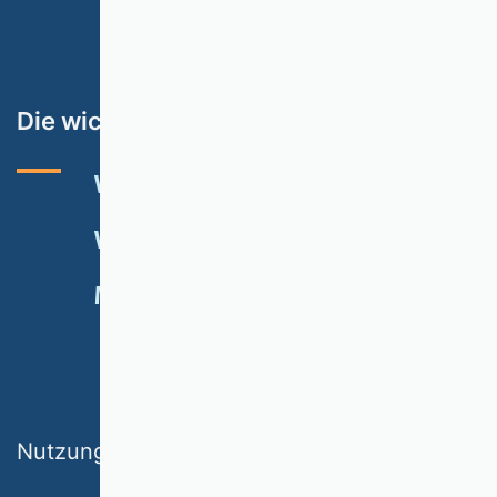
Die wichtigsten Themen
VHB-RATING 2024
VERANSTALTUNGEN
NEWSLETTER
MITGLIED WERDEN
SPENDEN
Nutzungsbedingungen