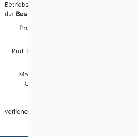
Betriebswirtschaftliche Steuerlehre wurde
der
Best Conference Paper Award 2024
an
Prof. Dr. Inga Hardeck, Universität
Duisburg-Essen
Prof. Dr. Andreas Seebeck, Constructor
University
Marius Weiß, Friedrich-Alexander-
Universität Erlangen-Nürnberg
verliehen.