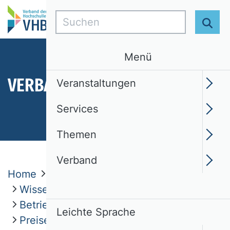
Suchen
Suc
Menü
VERBAND
Veranstaltungen
Services
Themen
Verband
Home
Verband
Wissenschaftliche Kommissionen
Betriebswirtschaftliche Steuerlehre
Leichte Sprache
Preise und Auszeichnungen