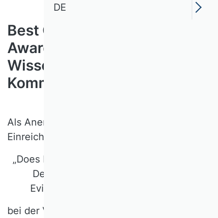
DE
Best Conference Paper
Award der
Wissenschaftlichen
Kommission Steuerlehre
Als Anerkennung für die herausragende
Einreichung:
„Does Public Tax Sustainability Disclosure
Deter Corporate Tax Avoidance?
Evidence from GRI 207 Reporting“
bei der VHB Jahrestagung 2024 im Bereich