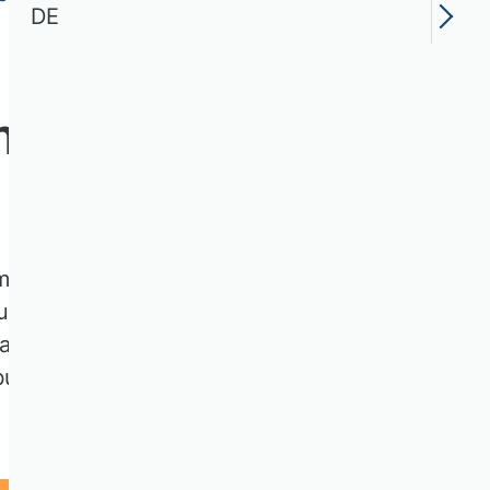
DE
medien
ssion Teilrating
ung wissenschaftlicher
ativen Kriterien bewertet
bung der Bewertungen