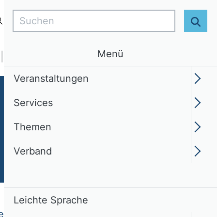
Suchen
Login
DE
Leichte Sprache
Suc
Menü
Services
Themen
Verband
Veranstaltungen
Services
Themen
Verband
Leichte Sprache
teuerlehre