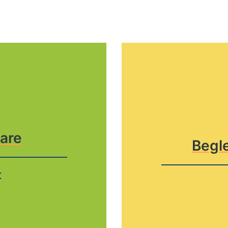
are
Begl
t