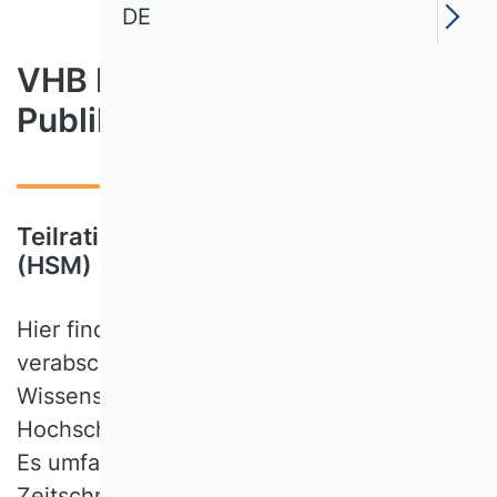
DE
VHB Rating 2024 für
Publikationsmedien
Teilrating Hochschulmanagement
(HSM)
Hier finden Sie das im Jahr 2024
verabschiedete Teilrating der
Wissenschaftlichen Kommission
Hochschulmanagement des VHB-Ratings.
Es umfasst eine Einordnung relevanter
Zeitschriften, die nach dem Kriterium