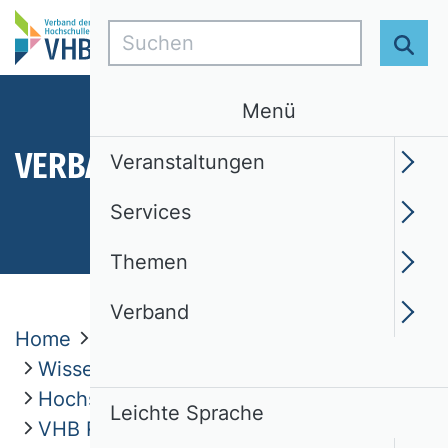
Suchen
Suc
Menü
VERBAND
Veranstaltungen
Services
Themen
Verband
Home
Verband
Wissenschaftliche Kommissionen
Hochschulmanagement
Leichte Sprache
VHB Rating 2024