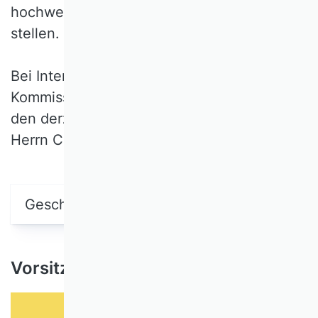
hochwertige Beiträge zur Diskussion zu
stellen.
Bei Interesse an einer Mitarbeit in der
Kommission wenden Sie sich bitte direkt an
den derzeitigen Kommissionsvorsitzenden,
Herrn Chengguang Li.
Geschichte der WK INT
Vorsitzender der Kommission