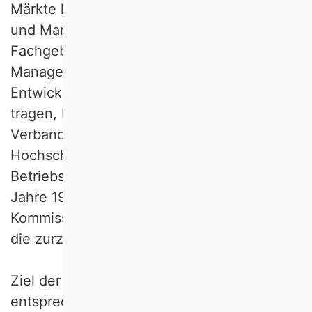
Märkte hat sich die Betriebswirtschafts-
und Managementlehre zunehmend dem
Fachgebiet des Internationalen
Managements geöffnet. Um dieser
Entwicklung gebührend Rechnung zu
tragen, bildete sich im Rahmen des
Verbands für Hochschullehrerinnen und
Hochschullehrer für
Betriebswirtschaftslehre e. V. (VHB) im
Jahre 1976 die Wissenschaftliche
Kommission Internationales Management,
die zurzeit mehr als 200 Mitglieder zählt.
Ziel der Kommission ist es, durch
entsprechende Forschungsarbeiten zum