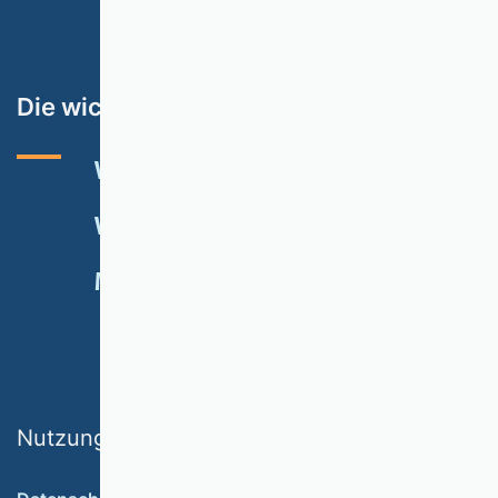
Die wichtigsten Themen
VHB-RATING 2024
VERANSTALTUNGEN
NEWSLETTER
MITGLIED WERDEN
SPENDEN
Nutzungsbedingungen