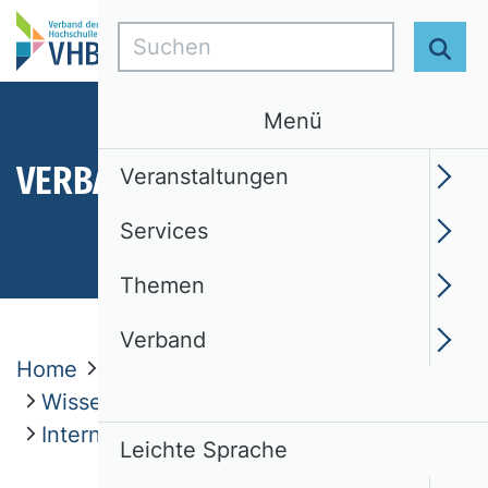
Suchen
Suc
Menü
VERBAND
Veranstaltungen
Services
Themen
Verband
Home
Verband
Wissenschaftliche Kommissionen
Internationales Management
Leichte Sprache