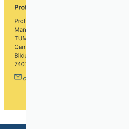
Prof. Dr. Chengguang Li
Professur für Strategisches
Management
TUM School of Management-
Campus Heilbronn
Bildungscampus 9n
74076 Heilbronn
chengguang.li@tum.de