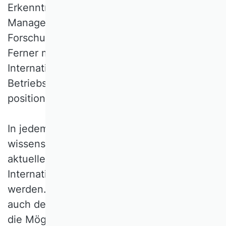
Erkenntnisfortschritt im Internationalen
Management beizutragen und das Fach in
Forschung und Lehre weiterzuentwickeln.
Ferner möchte die Kommission das Fach
Internationales Management innerhalb der
Betriebswirtschafts- und Managementlehre
positionieren und institutionell stärken.
In jedem Jahr richtet die Kommission eine
wissenschaftliche Tagung aus, auf der
aktuelle Themen aus dem Fachgebiet des
Internationalen Managements diskutiert
werden. Im Rahmen dieser Tagungen wird
auch dem wissenschaftlichen Nachwuchs
die Möglichkeit geboten, qualitativ