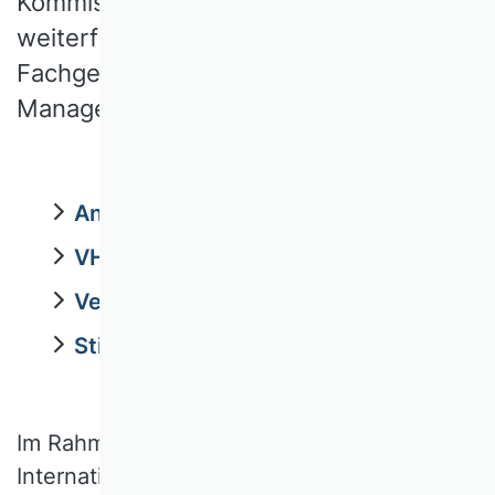
Kommissionsarbeit sowie
weiterführende Informationen aus dem
Fachgebiet des Internationalen
Managements.
Ansprechpersonen
VHB Rating 2024
Veranstaltungen
Stipendien
Im Rahmen der fortschreitenden
Internationalisierung und Globalisierung der