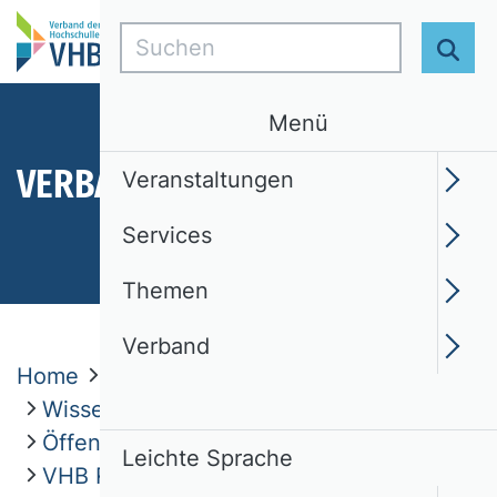
Suchen
Suc
Menü
VERBAND
Veranstaltungen
Services
Themen
Verband
Home
Verband
Wissenschaftliche Kommissionen
Öffentliche Betriebswirtschaftslehre
Leichte Sprache
VHB Rating 2024