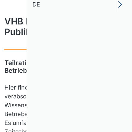
DE
VHB Rating 2024 für
Publikationsmedien
Teilrating Öffentliche
Betriebswirtschaftslehre (ÖBWL)
Hier finden Sie das im Jahr 2024
verabschiedete Teilrating der
Wissenschaftlichen Kommission Öffentliche
Betriebswirtschaftslehre des VHB-Ratings.
Es umfasst eine Einordnung relevanter
Zeitschriften, die nach dem Kriterium