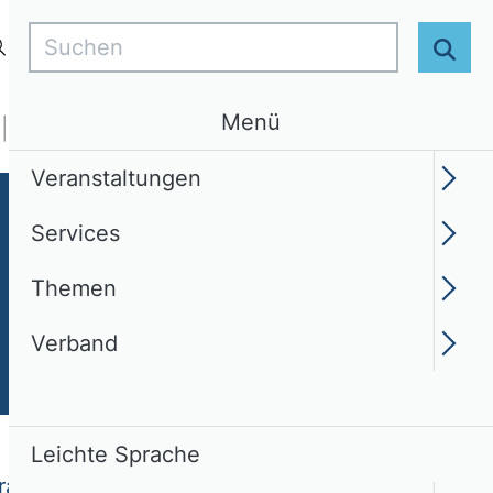
Suchen
Login
DE
Leichte Sprache
Suc
Menü
Services
Themen
Verband
Veranstaltungen
Services
Themen
Verband
Leichte Sprache
ranstaltungen