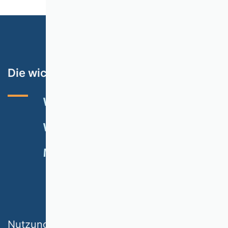
Die wichtigsten Themen
VHB-RATING 2024
VERANSTALTUNGEN
NEWSLETTER
MITGLIED WERDEN
SPENDEN
Nutzungsbedingungen