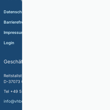
Datenschutz
Barrierefreiheit
Impressum
Login
Geschäftsstelle
Reitstallstr. 7
D-37073 Göttingen
Tel +49 551 79778-566
info@vhbonline.org