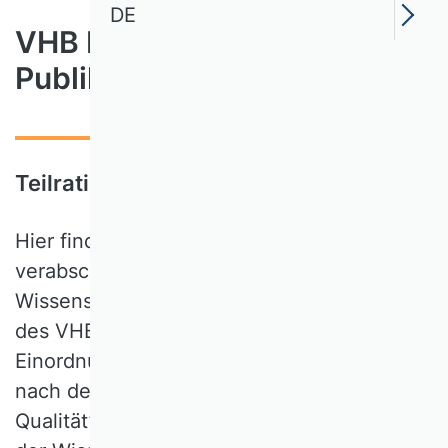
DE
VHB Rating 2024 für
Publikationsmedien
Teilrating Personal (PERS)
Hier finden Sie das im Jahr 2024
verabschiedete Teilrating der
Wissenschaftlichen Kommission Personal
des VHB-Ratings. Es umfasst eine
Einordnung relevanter Zeitschriften, die
nach dem Kriterium “wissenschaftliche
Qualität” in einem verbundenen Rating mit