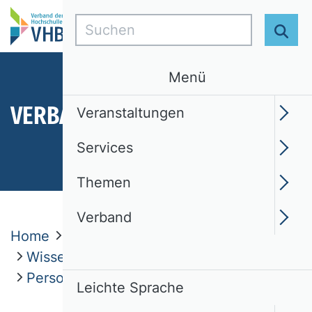
Suchen
Suc
Menü
VERBAND
Veranstaltungen
Services
Themen
Verband
Home
Verband
Wissenschaftliche Kommissionen
Personal
VHB Rating 2024
Leichte Sprache