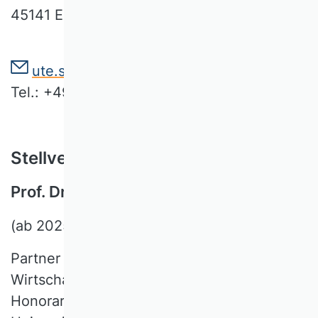
45141 Essen
ute.schmiel@uni-due.de
Tel.: +49 201 183 2308
Stellvertretender Vorsitzender
Prof. Dr. Marc C. Hübscher
(ab 2025)
Partner der Deloitte GmbH
Wirtschaftsprüfungsgesellschaft Hamburg
Honorarprofessor