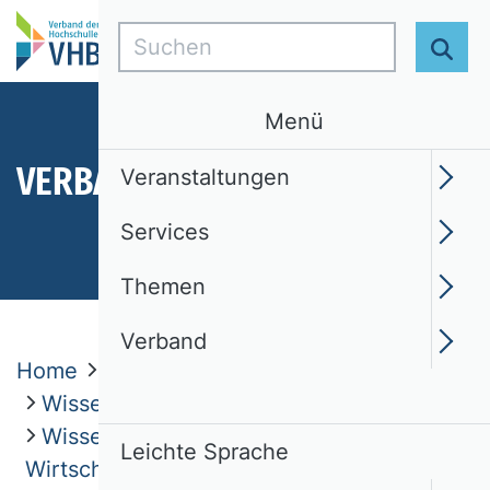
Suchen
Suc
Menü
VERBAND
Veranstaltungen
Services
Themen
Verband
Home
Verband
Wissenschaftliche Kommissionen
Wissenschaftstheorie und Ethik in der
Leichte Sprache
Wirtschaftswissenschaft