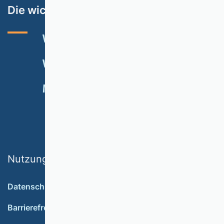
Die wichtigsten Themen
VHB-RATING 2024
VERANSTALTUNGEN
NEWSLETTER
MITGLIED WERDEN
SPENDEN
Nutzungsbedingungen
Datenschutz
Barrierefreiheit