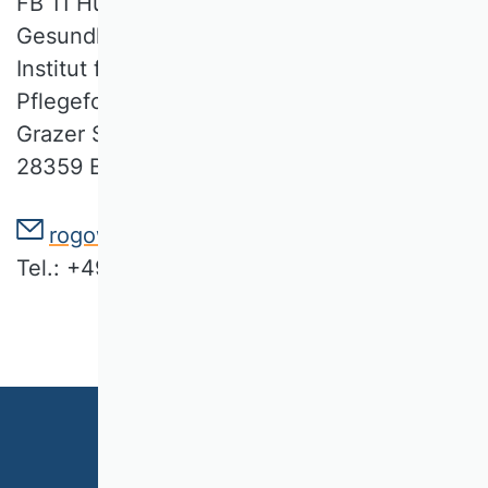
FB 11 Human- und
Gesundheitswissenschaften
Institut für Public Health und
Pflegeforschung
Grazer Straße 2a
28359 Bremen
rogowski@ipp.uni-bremen.de
Tel.: +49 421 218 68835