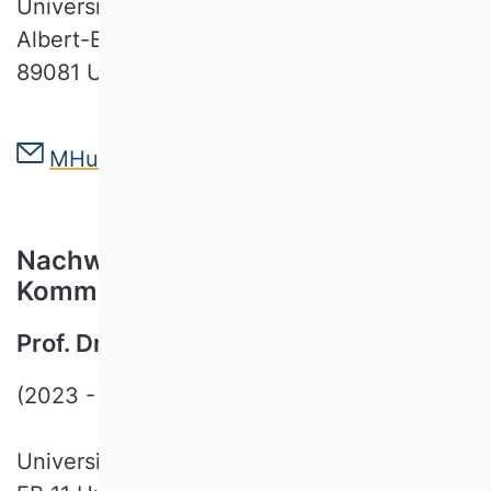
Universität Ulm
Albert-Einstein-Allee 11
89081 Ulm
MHuebscher@deloitte.de
Nachwuchsbeauftragter der
Kommission
Prof. Dr. Wolf Rogowski
(2023 - aktuell)
Universität Bremen