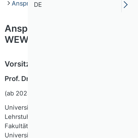
Ansprechpersonen
DE
Ansprechpersonen der WK
WEW
Vorsitzende der Kommission
Prof. Dr. Ute Schmiel
(ab 2025)
Universität Duisburg-Essen
Lehrstuhl für Unternehmensbesteuerung
Fakultät für Wirtschaftswissenschaften
Universitätsstraße 2