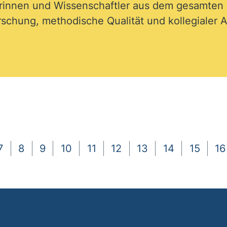
erinnen und Wissenschaftler aus dem gesamte
schung, methodische Qualität und kollegialer A
7
8
9
10
11
12
13
14
15
16