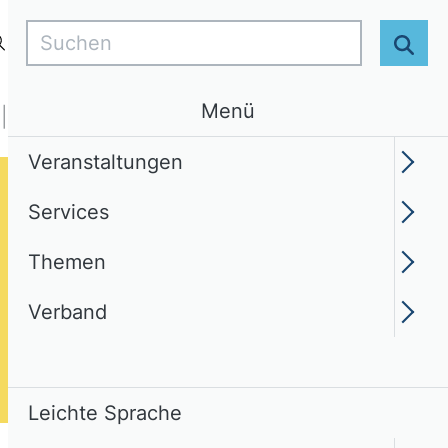
Suchen
Login
DE
Leichte Sprache
Suc
Menü
Services
Themen
Verband
Veranstaltungen
Services
Themen
Verband
Leichte Sprache