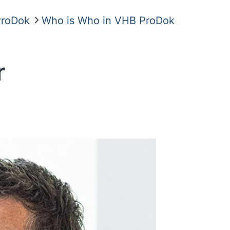
roDok
Who is Who in VHB ProDok
r