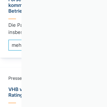
kommt aus der
Betriebswirtschaftslehre (BWL)
Die Paderborner Professorin für BWL,
insbesondere…
mehr erfahren
Pressemitteilung
VHB veröffentlicht neues Fachmedien-
Rating der Betriebswirtschaftslehre