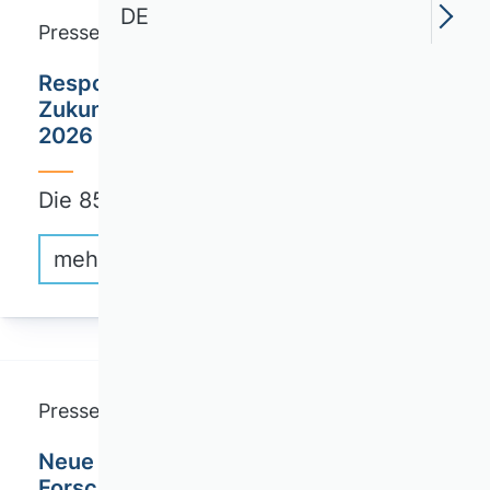
DE
Pressemitteilung
Responsible Innovation. BWL gestaltet
Zukunft: Einladung zur VHB Tagung
2026
Die 85. Tagung des Verbands der…
mehr erfahren
Pressemitteilung
Neue Vizepräsidentin der Deutschen
Forschungsgemeinschaft (DFG)