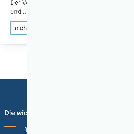
Der Verband der Hochschullehrerinnen
und…
mehr erfahren
1
Die wichtigsten Themen
VHB-RATING 2024