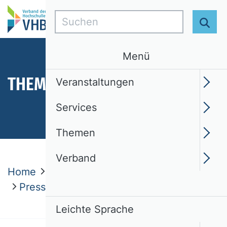
Suchen
Suc
Menü
THEMEN
Veranstaltungen
Services
Themen
Verband
Home
Themen
Aktuelles
Pressemitteilungen
Leichte Sprache