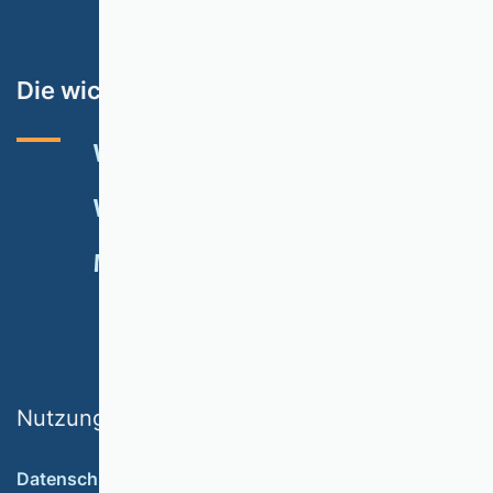
Die wichtigsten Themen
VHB-RATING 2024
VERANSTALTUNGEN
NEWSLETTER
MITGLIED WERDEN
SPENDEN
Nutzungsbedingungen
Datenschutz