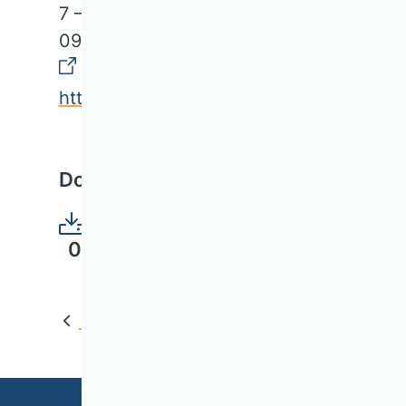
7 – 8 October 2026
09:00 – 22:00 CEST
https://aistrategyconference.com/
Download-PDF
04_AI@Strategy_Flyer_Guest.pdf
Zurück