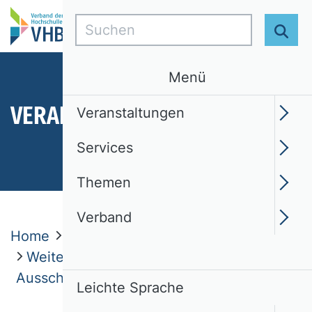
Suchen
Suc
Menü
VERANSTALTUNGEN
Veranstaltungen
Services
Themen
Verband
Home
Veranstaltungen
Weitere Veranstaltungen und
Ausschreibungen
Leichte Sprache