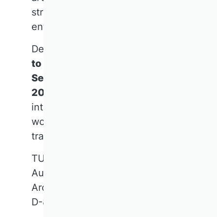
strategy, organizations, and
entire value chains.
Designed as a
strategic prelude
to Davos 2027
and the
Munich
Security Conference (MSC)
2027
, this conference sets the
intellectual agenda for the
world's most pressing AI-driven
transformations.
TUM School of Management
Audimax
Arcisstraße 21
D-80333 Munich