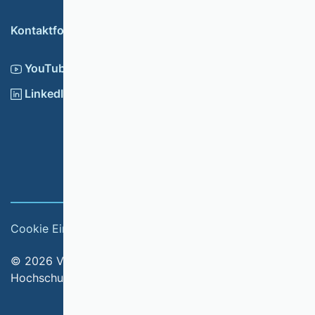
Kontaktformular
YouTube
LinkedIn
Cookie Einstellungen
Impressum
© 2026 Verband der Hochschullehrerinnen und
Hochschullehrer für Betriebswirtschaft e.V.