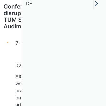
DE
Conference "AI@STRATEGY How AI
disrupts Work and Leadership" /
TUM School of Management
Audimax
7 – 8 October 2026
02/06/2026
AI@STRATEGY brings together
world-leading AI researchers,
practitioners, policymakers, and
business leaders to explore how
artificial intelligence is reshaping