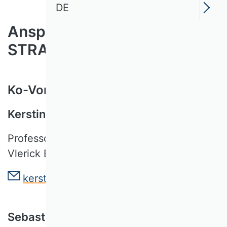
DE
Ansprechpersonen der WK
STRAT
Ko-Vorsitzende der Kommission:
Kerstin Fehre
Professor of Strategy
Vlerick Business School
kerstin.fehre[at]vlerick.com
Sebastian Junge