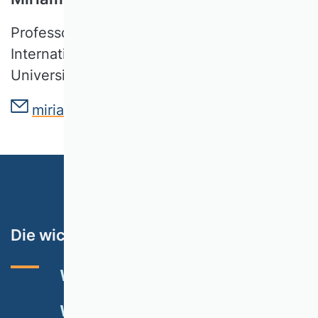
Professorin für Strategisches und
Internationales Management
Universität Erfurt
miriam.zschoche[at]uni-erfurt.de
Die wichtigsten Themen
VHB-RATING 2024
VERANSTALTUNGEN
NEWSLETTER