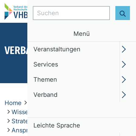
Suchen
Suc
Menü
VERBAND
Veranstaltungen
Services
Themen
Verband
Home
Verband
Wissenschaftliche Kommissionen
Strategisches Management
Leichte Sprache
Ansprechpersonen