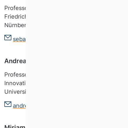
Professor für Unternehmensführung
Friedrich-Alexander-Universität Erlangen-
Nürnberg
sebastian.junge[at]fau.de
Andreas König
Professor für Strategisches Management,
Innovation und Entrepreneurship
Universität Passau
andreas.koenig[at]uni-passau.de
Miriam Zschoche