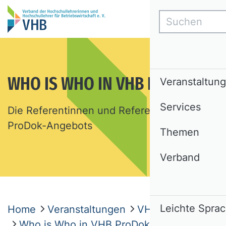
Suchen
WHO IS WHO IN VHB PRODOK
Veranstaltun
Services
Die Referentinnen und Referenten des VHB
ProDok-Angebots
Themen
Verband
Leichte Spra
Home
Veranstaltungen
VHB ProDok
Who is Who in VHB ProDok