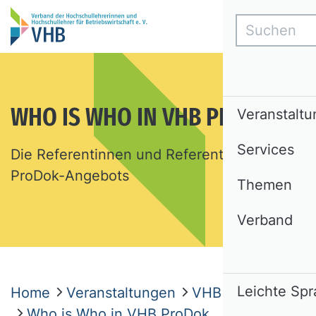
Suchen
WHO IS WHO IN VHB PRODOK
Veranstalt
Services
Die Referentinnen und Referenten des VHB
ProDok-Angebots
Themen
Verband
Leichte Sp
Home
Veranstaltungen
VHB ProDok
Who is Who in VHB ProDok