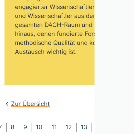
engagierter Wissenschaftlerinnen
und Wissenschaftler aus dem
gesamten DACH-Raum und darüber
hinaus, denen fundierte Forschung,
methodische Qualität und kollegialer
Austausch wichtig ist.
Zur Übersicht
7
8
9
10
11
12
13
14
15
16