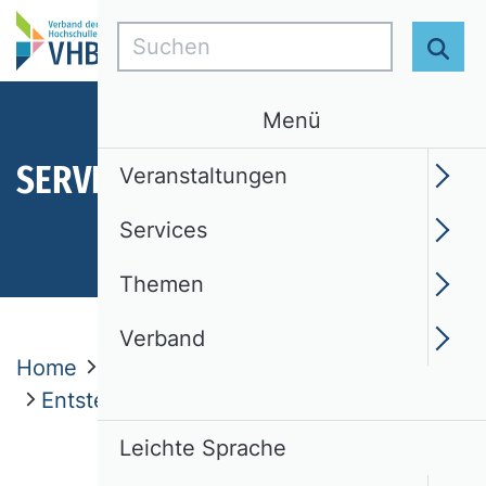
Suchen
Suc
Menü
SERVICES
Veranstaltungen
Services
Themen
Verband
Home
Services
VHB Rating 2024
Entstehungsprozess und Projektverlauf
Leichte Sprache