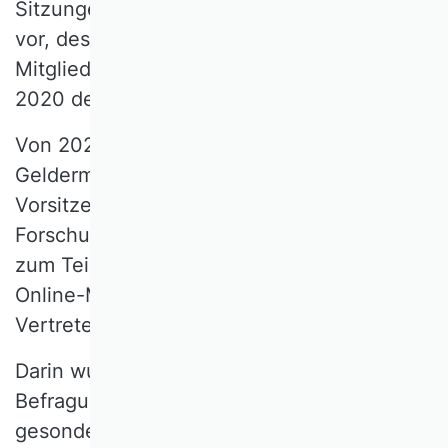
Sitzungen entwickelten Konzeptvorschlag
vor, dessen Überarbeitungsbedarf in der
Mitgliederversammlung des VHB im März
2020 deutlich wurde.
Von 2021 bis 2022 leitete Prof. Dr. Jutta
Geldermann als stellvertretende VHB-
Vorsitzende mit dem Vorstandsressort
Forschung und Publikationen weitere zehn
zum Teil mehrtägige Workshops und
Online-Meetings mit Vertreterinnen und
Vertretern aller WKs.
Darin wurde der Umfang der neuen
Befragung herausgearbeitet, nämlich die
gesonderte Bewertung von Zeitschriften,