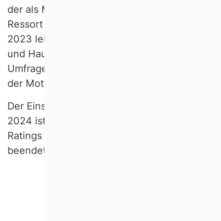
der als Mitglied des Gesamtvorstands das
Ressort Forschung und Publikationen seit
2023 leitet. Die Programmierung von Vor-
und Hauptbefragung übernahmen die
Umfrage-Spezialisten von QUESTIONSTAR
der Motaev Marx Motaev GbR.
Der Einsatz der Arbeitsgruppe VHB Rating
2024 ist mit der Veröffentlichung des
Ratings auf den Internetseiten des VHB
beendet.