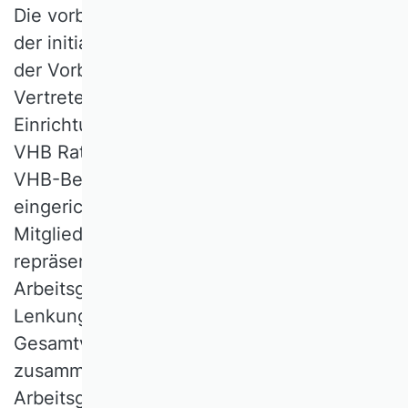
Die vorbereitende Organisation, Erstellung
der initialen Medienkataloge, Einrichtung
der Vorbefragung, Kommunikation mit WK-
Vertreterinnen und -Vertretern und die
Einrichtung der Hauptbefragung für das
VHB Rating 2024 oblag einer durch den
VHB-Beirat im Jahr 2022 neu
eingerichteten
Arbeitsgruppe
. Die sieben
Mitglieder dieser Arbeitsgruppe
repräsentieren die 18 WKs des VHB. Die
Arbeitsgruppe berichtete an einen
Lenkungskreis, der sich aus VHB-
Gesamtvorstand und VHB-Beirat
zusammensetzt. Moderiert wurde die
Arbeitsgruppe von Prof. Dr. Christian Koziol,