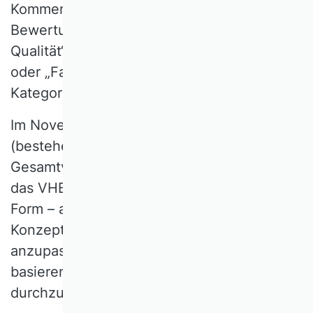
Kommentaren und Proceedings, sowie die
Bewertungsdimensionen „wissenschaftliche
Qualität“, „Transferbeitrag“,„Praxisrelevanz“
oder „Fachbezug“ und ihre jeweiligen
Kategorien.
Im November 2022 traf der Lenkungskreis
(bestehend aus Beirat und VHB-
Gesamtvorstand) den Grundsatzbeschluss,
das VHB Rating 2024 in der vorliegenden
Form – auf Grundlage eines durchgängigen
Konzepts eines WK-spezifisch
anzupassenden Publikationsmedienratings,
basierend auf einer Mitgliederbefragung –
durchzuführen.