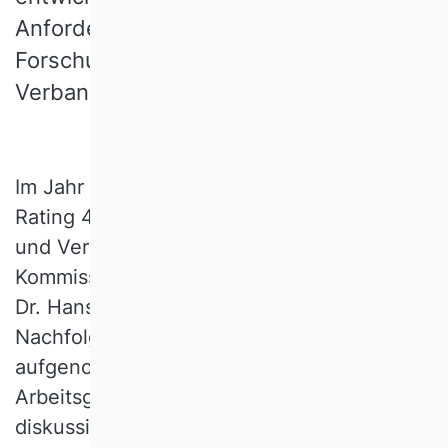
Anforderungen der
Forschungsgemeinschaft aus Sicht des
Verbandes entspricht.
Im Jahr 2018 hatte die Arbeitsgruppe VHB
Rating 4.0, bestehend aus Vertreterinnen
und Vertretern von 13 Wissenschaftliche
Kommissionen (WKs) sowie Sprecher Prof.
Dr. Hans Ulrich Buhl, die Arbeit an einem
Nachfolgeprodukt von JOURQUAL3
aufgenommen. Anfang 2020 legte diese
Arbeitsgruppe ihren in zehn
diskussionsreichen, zum Teil mehrtägigen