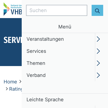
Suchen
Suc
Menü
SERVICES
Veranstaltungen
Services
Themen
Verband
Home
Services
VHB Rating 2024
Rating-Struktur
Leichte Sprache