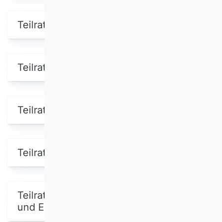
Teilrating Personal
Teilrating Produktionswirtschaft
Teilrating Rechnungswesen
Teilrating Strategisches Management
Teilrating Technologie, Innovation
und Entrepreneurship