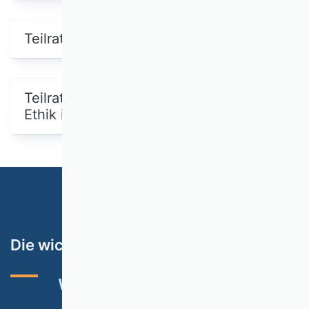
Teilrating Wirtschaftsinformatik
Teilrating Wissenschaftstheorie und
Ethik in der Wirtschaftswissenschaft
Die wichtigsten Themen
VHB-RATING 2024