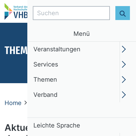
Suchen
Suc
Menü
THEMEN
Veranstaltungen
Services
Themen
Verband
Home
Themen
Aktuelles
Nachrichten
Leichte Sprache
Aktuelle Nachrichten aus