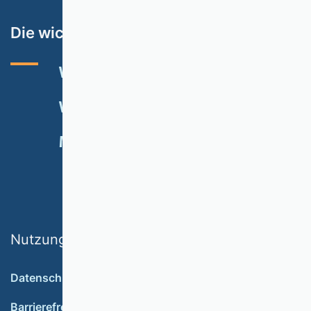
Die wichtigsten Themen
VHB-RATING 2024
VERANSTALTUNGEN
NEWSLETTER
MITGLIED WERDEN
SPENDEN
Nutzungsbedingungen
Datenschutz
Barrierefreiheit