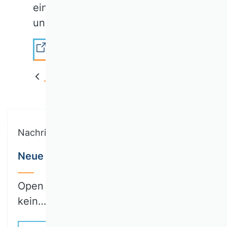
einen Dschungel aus Gesetzen
und Vorschriften.
Details und Anmeldung
Zurück
Nachricht
Neue Arbeitsgruppe Open Science
Open Science kommt. Open Science ist
kein…