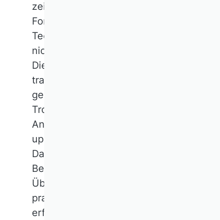
zeichnen sich durch fundierte
Forschung und innovative
Technologie aus. Sie bringen
nicht nur neue Produkte und
Dienstleistungen hervor, sondern
tragen auch entscheidend zum
gesellschaftlichen Fortschritt bei.
Trotz ihrer vielversprechenden
Ansätze stehen auch diese Start-
ups vor zahlreichen Hürden.
Dazu gehören unter anderem die
Beschaffung von Kapital, der
Übergang von der Theorie zur
praktischen Anwendung und die
erfolgreiche Navigation durch