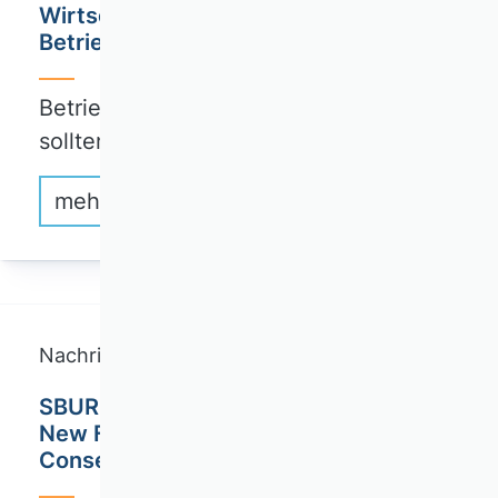
Wirtschaftsweise brauchen mehr
Betriebswirtschaftslehre
Betriebswirtinnen und Betriebswirte
sollten…
mehr erfahren
Nachricht
SBUR Special Issue on Transparency:
New Forms, Causes, and
Consequences