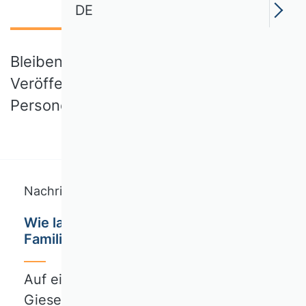
DE
Bleiben Sie informiert über aktuelle
Veröffentlichungen, Veranstaltungen,
Personen und Positionen.
Nachricht
Wie lassen sich Wissenschaft und
Familie vereinbaren?
Auf einen Kaffee mit Jetta Frost, Carina
Giesen…