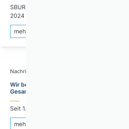
SBUR Jahrgang 76, Issue 4, Dezember
2024 ist open…
mehr erfahren
Nachricht
Wir begrüßen die neuen Mitglieder des
Gesamtvorstands
Seit 1. Januar 2025 setzt sich der…
mehr erfahren