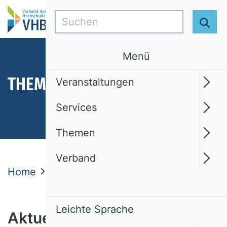
Suchen
Suc
Menü
THEMEN
Veranstaltungen
Services
Themen
Verband
Home
Themen
Aktuelles
Leichte Sprache
Aktuelles