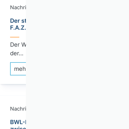
Nachricht
Der steinige Weg zur BWL-Professur.
F.A.Z.-Artikel vom 25.11.2024
Der Weg zur Professur: Steinig, aber in
der…
mehr erfahren
Nachricht
BWL-Nachwuchs im Spannungsfeld
zwischen globalen Perspektiven und