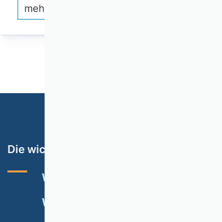
mehr erfahren
1
2
3
4
5
Die wichtigsten Themen
VHB-RATING 2024
VERANSTALTUNGEN
NEWSLETTER