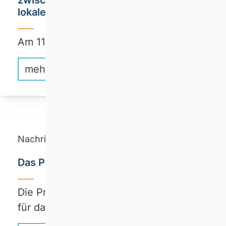
lokalen Strukturen
Am 11. November 2024 erscheint das…
mehr erfahren
Nachricht
Das ProDok-Programm für 2025 ist da
Die ProDok-Kursthemen und Termine
für das neue…