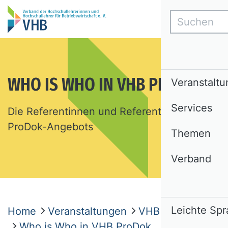
Suchen
WHO IS WHO IN VHB PRODOK
Veranstalt
Services
Die Referentinnen und Referenten des VHB
ProDok-Angebots
Themen
Verband
Leichte Sp
Home
Veranstaltungen
VHB ProDok
Who is Who in VHB ProDok