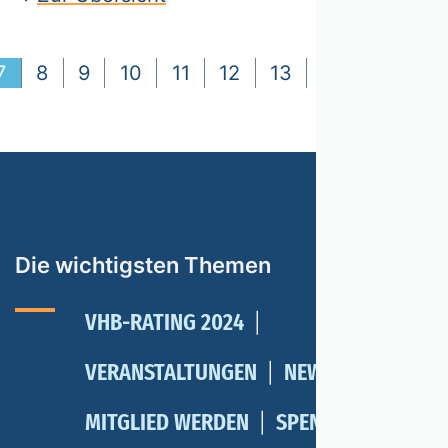
7
8
9
10
11
12
13
14
15
16
Die wichtigsten Themen
VHB-RATING 2024
VERANSTALTUNGEN
NEWSLETTER
MITGLIED WERDEN
SPENDEN