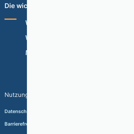
Die wichtigsten Themen
VHB-RATING 2024
VERANSTALTUNGEN
NEWSLETTER
MITGLIED WERDEN
SPENDEN
Nutzungsbedingungen
Datenschutz
Barrierefreiheit