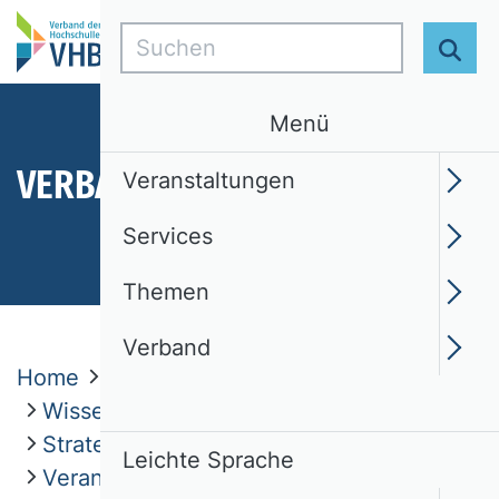
Suchen
Suc
Menü
VERBAND
Veranstaltungen
Services
Themen
Verband
Home
Verband
Wissenschaftliche Kommissionen
Strategisches Management
Leichte Sprache
Veranstaltungen / Ausschreibungen