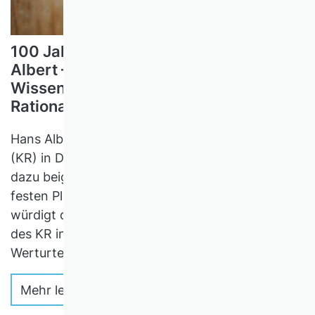
100 Jahre VHB und 100 Jahre Hans
Albert – Werturteile in der
Wissenschaftstheorie des Kritischen
Rationalismus und in der BWL
Hans Albert hat den Kritischen Rationalismus
(KR) in Deutschland vertreten und entscheidend
dazu beigetragen, dass dieser in der BWL einen
festen Platz einnehmen konnte. Der Beitrag
würdigt die Rolle Hans Alberts für die Entfaltung
des KR in der BWL mit besonderem Blick auf das
Werturteilsfreiheitsprinzip.
Mehr lesen