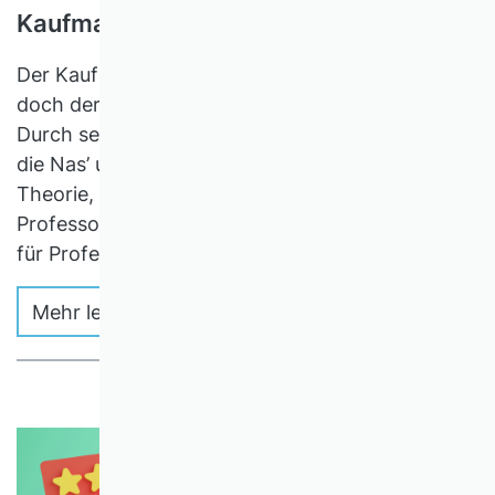
Kaufmann als Gelehrter?
Der Kaufmann will Gelehrter sein? Behüt’ uns
doch der Himmel! Erfahrung leitet ihn allein
Durch sein Berufsgetümmel. Lasst Seewind ihm
die Nas’ umwehn, Zur That ist er geboren; Die
Theorie, die lass’ er stehn, Die ist für
Professoren! Valleri, vallera, valleri, vallera, Die ist
für Professoren! […] (Gildemeister, 1901)
Mehr lesen