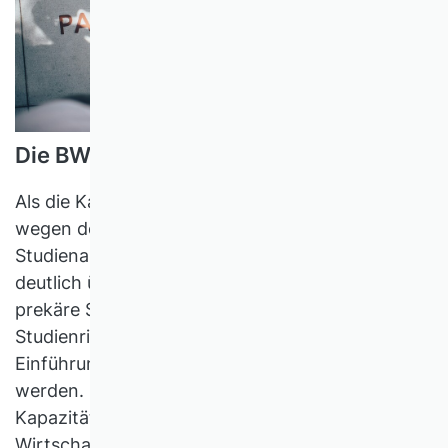
Die BWL gab die Opferrolle ab
Als die Kapazitätsgrenzen der WISO-Fakultäten
wegen der starken Zunahme der
Studienanfängerinnen und Studienanfänger
deutlich überschritten wurden, entstand eine
prekäre Situation. Die Gleichstellung mit anderen
Studienrichtungen musste durch eine Klage auf
Einführung des Numerus clausus hergestellt
werden. Nach dessen Einführung wurden die
Kapazitäten durch neue BWL-Lehrstühle,
Wirtschaftswissenschaftliche Fakultäten und