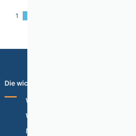
1
2
3
4
5
6
7
8
9
10
11
12
Die wichtigsten Themen
VHB-RATING 2024
VERANSTALTUNGEN
NEWSLETTER
MITGLIED WERDEN
SPENDEN