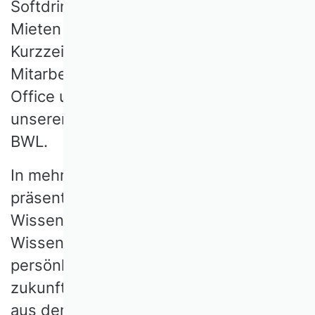
Softdrink-Flasche. Der Elektroroller zum
Mieten per Smartphone. Das
Kurzzeitgedächtnis im
Mitarbeitergespräch, New Work, Home
Office und Steuerreformen: Vieles aus
unserem Alltagswissen kommt aus der
BWL.
In mehr als 100 Schlaglichtern
präsentieren renommierte
Wissenschaftlerinnen und
Wissenschaftler aus dem Verband ihre
persönliche Auswahl an Klassikern,
zukunftsfähigen Konzepten und Ideen
aus dem Forschungskanon des Fachs.