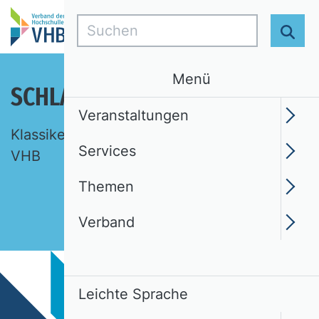
Suchen
Suc
Menü
SCHLAGLICHTER DER BWL
Veranstaltungen
Klassiker, Ideen, Begriffe. Eine Auswahl des
Services
VHB
Themen
Verband
Leichte Sprache