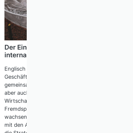
Der Einfluss von Sprache auf
internationales Management
Englisch gilt als Weltsprache globaler
Geschäftstätigkeit. Dies schafft eine
gemeinsame Kommunikationsbasis, bedeutet
aber auch, dass ein Großteil der internationalen
Wirtschaftskommunikation in einer
Fremdsprache abläuft. Ein exponentiell
wachsender Forschungszweig beschäftigt sich
mit den Auswirkungen von Sprachbarrieren auf
die Strategien, Mitarbeiter und Effizienz