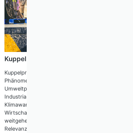
Kuppelproduktion und Klimawandel
Kuppelproduktion ist ein allgegenwärtiges reales
Phänomen. Obwohl Ursache der meisten
Umweltprobleme, insbesondere des mit der
Industrialisierung bislang verbundenen
Klimawandels, wurde es vom Mainstream der
Wirtschaftswissenschaften im 20. Jahrhundert
weitgehend ignoriert. Mit der zunehmenden
Relevanz des Umwelt- und Klimaschutzes wird