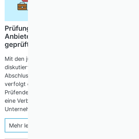
Prüfungsmarktregulierung,
Anbieterkonzentration und Qualität
geprüfter Abschlüsse
Mit den jüngst implementierten bzw. aktuell
diskutierten Maßnahmen im Bereich der
Abschlussprüfung börsennotierter Unternehmen
verfolgt der Regulierer das Ziel, die Anreize von
Prüfenden und Geprüften so zu gestalten, dass
eine Verbesserung der Qualität geprüfter
Unternehmensdaten erreicht wird.
Mehr lesen