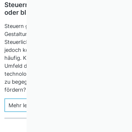
Steuerreformen: Investitionsstimulus
oder bloß heiße Luft?
Steuern gelten als wichtiges Instrument zur
Gestaltung von Investitionsbedingungen.
Steuerliche Regulierung und Prozesse sind
jedoch komplex, oft unklar und ändern sich
häufig. Können Verlustrückträge in diesem
Umfeld die Investitionsbereitschaft steigern, um
technologischen Herausforderungen und Krisen
zu begegnen sowie Wachstum und Wohlstand zu
fördern?
Mehr lesen