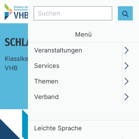
Suchen
Suc
Menü
SCHLAGLICHTER DER BWL
Veranstaltungen
Klassiker, Ideen, Begriffe. Eine Auswahl des
Services
VHB
Themen
Verband
Leichte Sprache