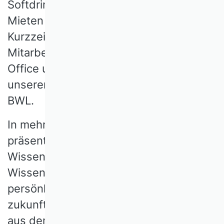
Softdrink-Flasche. Der Elektroroller zum
Mieten per Smartphone. Das
Kurzzeitgedächtnis im
Mitarbeitergespräch, New Work, Home
Office und Steuerreformen: Vieles aus
unserem Alltagswissen kommt aus der
BWL.
In mehr als 100 Schlaglichtern
präsentieren renommierte
Wissenschaftlerinnen und
Wissenschaftler aus dem Verband ihre
persönliche Auswahl an Klassikern,
zukunftsfähigen Konzepten und Ideen
aus dem Forschungskanon des Fachs.