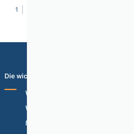
1
2
3
4
5
6
7
8
9
10
11
12
Die wichtigsten Themen
VHB-RATING 2024
VERANSTALTUNGEN
NEWSLETTER
MITGLIED WERDEN
SPENDEN