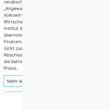
verabschiedeten Inhalte für das Prüfungsgebiet
„Angewandte Betriebswirtschaftslehre,
Volkswirtschaftslehre“ von der
Wirtschaftsprüferkammer (WPK) und dem
Institut der Wirtschaftsprüfer (IDW)
übernommen. Durch das
Finanzmarktintegritätsstärkungsgesetz (FISG)
rückt zudem die Qualitätssicherung bei
Abschlussprüfungen in den Fokus – ein Impuls für
die betriebswirtschaftliche Forschung und
Praxis.
Mehr lesen