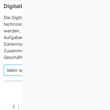
Digitalisierung und Besteuerung
Die Digitalisierung kann als ein Sammelbegriff für
technologische Entwicklungen verstanden
werden, die eine automatisierte
Aufgabenerledigung und die Bewältigung großer
Datenmengen erlauben, moderne Formen der
Zusammenarbeit erschließen und neue
Geschäftsmodelle induzieren.
Mehr lesen
1
2
3
4
5
6
7
8
9