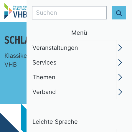
Suchen
Suc
Menü
SCHLAGLICHTER DER BWL
Veranstaltungen
Klassiker, Ideen, Begriffe. Eine Auswahl des
Services
VHB
Themen
Verband
Leichte Sprache