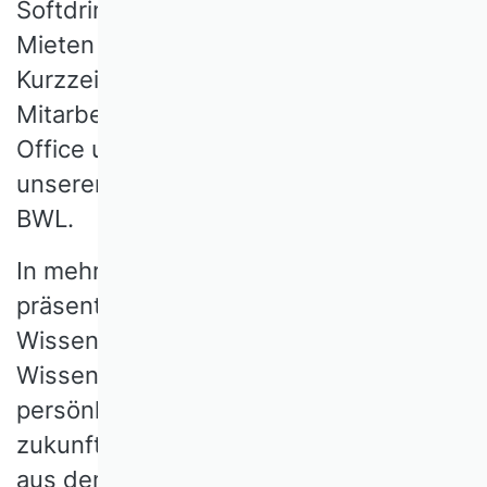
Softdrink-Flasche. Der Elektroroller zum
Mieten per Smartphone. Das
Kurzzeitgedächtnis im
Mitarbeitergespräch, New Work, Home
Office und Steuerreformen: Vieles aus
unserem Alltagswissen kommt aus der
BWL.
In mehr als 100 Schlaglichtern
präsentieren renommierte
Wissenschaftlerinnen und
Wissenschaftler aus dem Verband ihre
persönliche Auswahl an Klassikern,
zukunftsfähigen Konzepten und Ideen
aus dem Forschungskanon des Fachs.