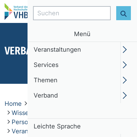
Suchen
Suc
Menü
VERBAND
Veranstaltungen
Services
Themen
Verband
Home
Verband
Wissenschaftliche Kommissionen
Personal
Leichte Sprache
Veranstaltungen / Ausschreibungen