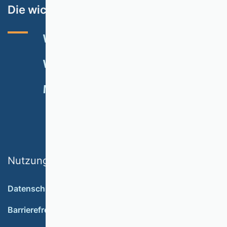
Die wichtigsten Themen
VHB-RATING 2024
VERANSTALTUNGEN
NEWSLETTER
MITGLIED WERDEN
SPENDEN
Nutzungsbedingungen
Datenschutz
Barrierefreiheit