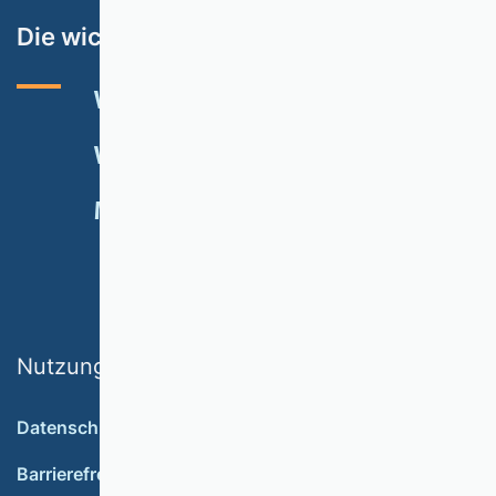
Die wichtigsten Themen
VHB-RATING 2024
VERANSTALTUNGEN
NEWSLETTER
MITGLIED WERDEN
SPENDEN
Nutzungsbedingungen
Datenschutz
Barrierefreiheit