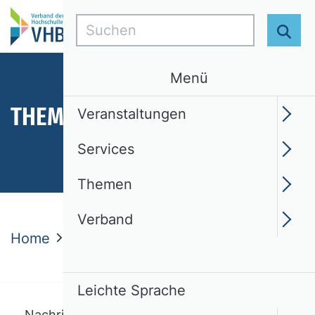
Suchen
Suc
Menü
THEMEN
Veranstaltungen
Services
Themen
Verband
Home
Themen
Aktuelles
Nachrichten
Leichte Sprache
Nachricht