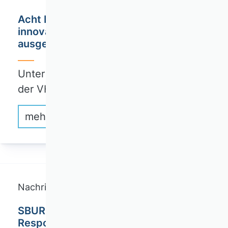
Acht Fit-for-Funding-Fellows 2026 für
innovative Projektvorschläge
ausgezeichnet
Unter dem Motto „Fit for Funding“ hat
der VHB…
mehr erfahren
Nachricht
SBUR Call for Papers: Collection on
Responsible Innovation