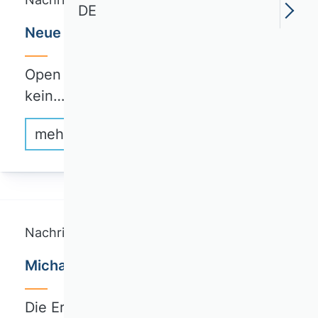
DE
Neue Arbeitsgruppe Open Science
Open Science kommt. Open Science ist
kein…
mehr erfahren
Nachricht
Michael Wolff in den RatSWD gewählt
Die Ergebnisse der Wahl der