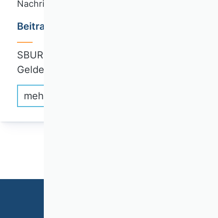
Nachricht
Beitrag in SBUR zum VHB Rating 2024
SBUR veröffentlicht Beitrag von Jutta
Geldermann,…
mehr erfahren
1
2