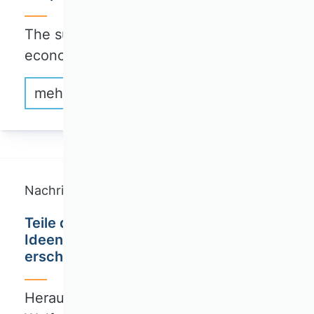
The sustainable transformation of the
economy and…
mehr erfahren
Nachricht
Teile des dritten Bandes der
Ideengeschichte der BWL sind
erschienen
Herausgegeben von Wenzel Matiaske,