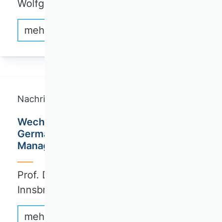
Wolfgang Burr…
mehr erfahren
Nachricht
Wechsel im Herausgeberteam des
German Journal of Human Resource
Management
Prof. Dr. Julia Brandl (Universität
Innsbruck) und…
mehr erfahren